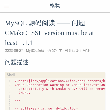
格物
MySQL 源码阅读 —— 问题
CMake：SSL version must be at
least 1.1.1
2023-06-27
MySQL源码
约 274 字
预计阅读 1 分钟
问题描述
/Users/jioby/Applications/CLion.app/Contents/bin
CMake Deprecation Warning at CMakeLists.txt:30 
(
-- suffixes <.a
;
.so
;
.dylib
;