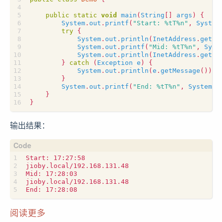
public
static
void
main
(
String
[]
args
)
{
System
.
out
.
printf
(
"Start: %tT%n"
,
System
try
{
System
.
out
.
println
(
InetAddress
.
getLo
System
.
out
.
printf
(
"Mid: %tT%n"
,
Syst
System
.
out
.
println
(
InetAddress
.
getLo
}
catch
(
Exception
e
)
{
System
.
out
.
println
(
e
.
getMessage
());
}
System
.
out
.
printf
(
"End: %tT%n"
,
System
.
c
}
}
输出结果：
阅读更多