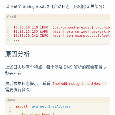
以下是个 Spring Boot 项目启动日志（已刨除无关部分）
10:30:10.110 INFO  
[
background-preinit
]
10:30:15.135 WARN  
[
main
]
 org.springframework.boo
10:30:20.142 INFO  
[
main
]
 com.example.test.Applic
原因分析
上述日志均有个特点，每个涉及 DNS 解析的都会花费 5
秒钟左右。
然后根据日志提示，看看
InetAddress.getLocalHost()
需要执行多久：
import
java.net.InetAddress
;
public
class
Demo
{