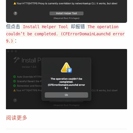
但点击
却报错
Install Helper Tool
The operation
couldn’t be completed. (CFErrorDomainLaunchd error
：
9.)
阅读更多