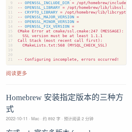
-- 
OPENSSL_INCLUDE_DIR
=
-- 
OPENSSL_LIBRARY
=
-- 
CRYPTO_LIBRARY
=
-- 
OPENSSL_MAJOR_VERSION
=
-- 
OPENSSL_MINOR_VERSION
=
-- 
OPENSSL_FIX_VERSION
=
CMake Error at cmake/ssl.cmake:247 
(
MESSAGE
)
Call Stack 
(
most recent call first
)
  CMakeLists.txt:568 
(
MYSQL_CHECK_SSL
)
阅读更多
Homebrew 安装指定版本的三种方
式
2022-10-11
Mac
约 892 字
预计阅读 2 分钟