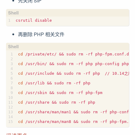
先关闭 SIP
再删除 PHP 相关文件
cd
 /private/etc/ 
&&
cd
 /usr/bin/ 
&&
cd
 /usr/include 
&&
cd
 /usr/lib 
&&
cd
 /usr/sbin 
&&
cd
 /usr/share 
&&
cd
 /usr/share/man/man1 
&&
cd
 /usr/share/man/man8 
&&